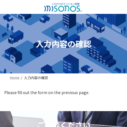
コ
ナ
ン
ビ
テ
ゲ
ン
ー
ツ
シ
へ
ョ
ス
ン
入力内容の確認
キ
に
ッ
移
プ
動
Home
入力内容の確認
Please fill out the form on the previous page.
ご相談ください