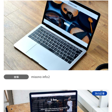
新
日
時
:
misono info2
業種
次の記事