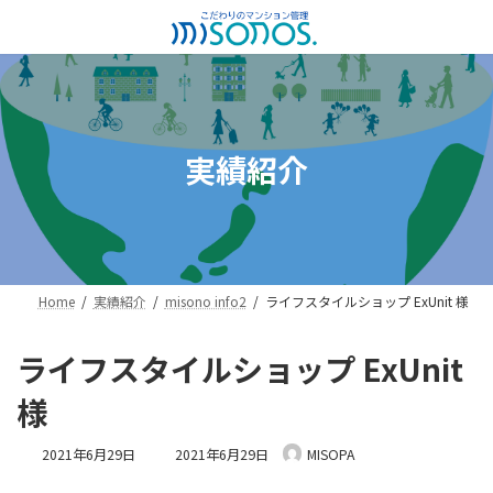
コ
ナ
ン
ビ
テ
ゲ
ン
ー
ツ
シ
へ
ョ
ス
ン
実績紹介
キ
に
ッ
移
プ
動
Home
実績紹介
misono info2
ライフスタイルショップ ExUnit 様
ライフスタイルショップ ExUnit
様
最
2021年6月29日
2021年6月29日
MISOPA
終
更